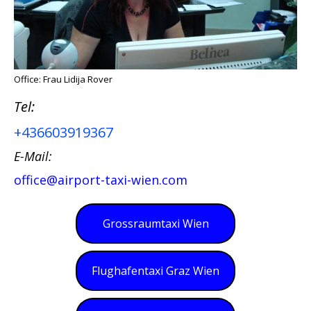
Office: Frau Lidija Rover
Tel:
+436603919367
E-Mail:
office@airport-taxi-wien.com
Grossraumtaxi Wien
Flughafentaxi Graz Wien