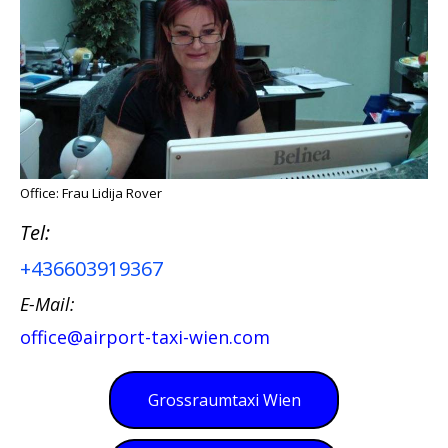
Office: Frau Lidija Rover
Tel:
+436603919367
E-Mail:
office@airport-taxi-wien.com
Grossraumtaxi Wien