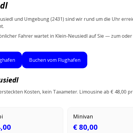
dl
usiedl und Umgebung (2431) sind wir rund um die Uhr errei
t.
sönlicher Fahrer wartet in Klein-Neusiedl auf Sie — zum ode
ghafen
Buchen vom Flughafen
usiedl
ersteckten Kosten, kein Taxameter. Limousine ab € 48,00 p
i
Minivan
4,00
€ 80,00