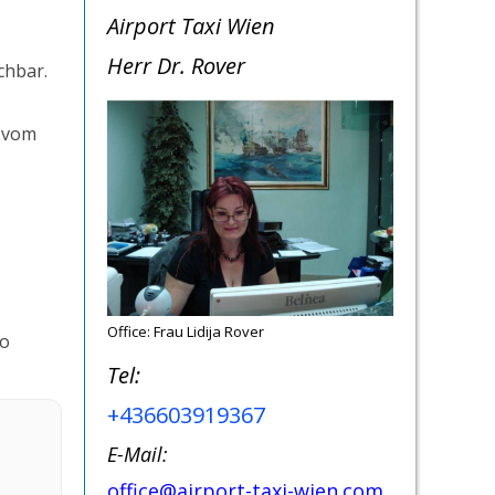
Airport Taxi Wien
Herr Dr. Rover
chbar.
r vom
Office: Frau Lidija Rover
ro
Tel:
+436603919367
E-Mail:
office@airport-taxi-wien.com